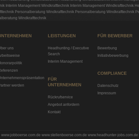
nik
Interim Management Windkrafttechnik
Interim Management Windkrafttechnik
He
ttechnik
Personalberatung Windkrafttechnik
Personalberatung Windkrafttechnik
Pe
lberatung Windkrafttechnik
UNTERNEHMEN
LEISTUNGEN
FÜR BEWERBER
Über uns
Headhunting / Executive
Bewerbung
Search
rbeitsweise
Initiativbewerbung
Interim Management
onorarpolitik
Referenzen
COMPLIANCE
Unternehmenspräsentation
FÜR
UNTERNEHMEN
artner werden
Datenschutz
Impressum
Rückrufservice
Angebot anfordern
Kontakt
www.jobboerse.com.de
www.stellenboerse.com.de
www.headhunter-jobs.com.de