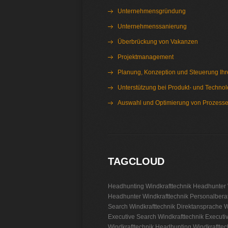
Unternehmensgründung
Unternehmenssanierung
Überbrückung von Vakanzen
Projektmanagement
Planung, Konzeption und Steuerung Ihre
Unterstützung bei Produkt- und Techno
Auswahl und Optimierung von Prozess
Interim Management Windkrafttechnik
TAGCLOUD
Headhunting Windkrafttechnik
Headhunter 
Headhunter Windkrafttechnik
Personalbera
Search Windkrafttechnik
Direktansprache W
Executive Search Windkrafttechnik
Executi
Windkrafttechnik
Headhunting Windkrafttec