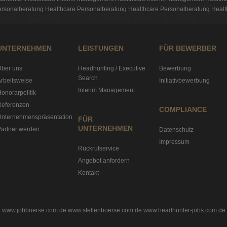
rsonalberatung Healthcare
Personalberatung Healthcare
Personalberatung Healt
UNTERNEHMEN
LEISTUNGEN
FÜR BEWERBER
Über uns
Headhunting / Executive
Bewerbung
Search
rbeitsweise
Initiativbewerbung
Interim Management
onorarpolitik
Referenzen
COMPLIANCE
Unternehmenspräsentation
FÜR
UNTERNEHMEN
artner werden
Datenschutz
Impressum
Rückrufservice
Angebot anfordern
Kontakt
www.jobboerse.com.de
www.stellenboerse.com.de
www.headhunter-jobs.com.de