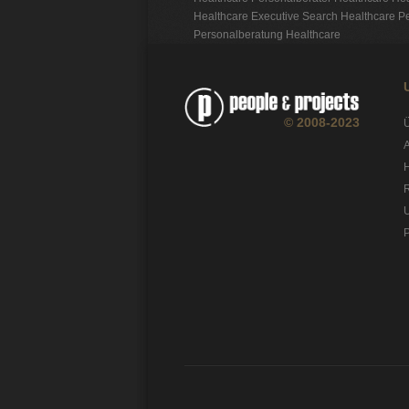
Healthcare
Executive Search Healthcare
Pe
Personalberatung Healthcare
© 2008-2023
A
H
P