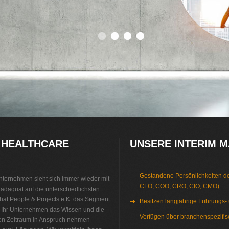
0
1
2
3
 HEALTHCARE
UNSERE INTERIM 
Gestandene Persönlichkeiten d
nternehmen sieht sich immer wieder mit
CFO, COO, CRO, CIO, CMO)
adäquat auf die unterschiedlichsten
hat People & Projects e.K. das Segment
Besitzen langjährige Führungs-
r Ihr Unternehmen das Wissen und die
Verfügen über branchenspezifi
ren Zeitraum in Anspruch nehmen