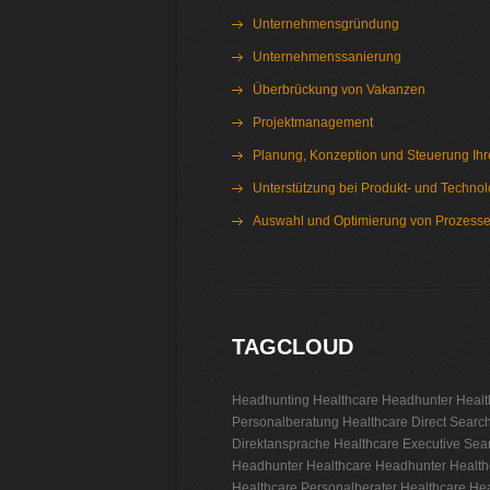
Unternehmensgründung
Unternehmenssanierung
Überbrückung von Vakanzen
Projektmanagement
Planung, Konzeption und Steuerung Ihre
Unterstützung bei Produkt- und Techno
Auswahl und Optimierung von Prozess
Interim Management Healthcare
TAGCLOUD
Headhunting Healthcare
Headhunter Healt
Personalberatung Healthcare
Direct Searc
Direktansprache Healthcare
Executive Sea
Headhunter Healthcare
Headhunter Health
Healthcare
Personalberater Healthcare
Hea