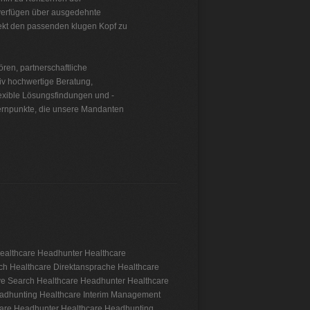
 verfügen über ausgedehnte
jekt den passenden klugen Kopf zu
ren, partnerschaftliche
tiv hochwertige Beratung,
lexible Lösungsfindungen und -
Kernpunkte, die unsere Mandanten
ealthcare
Headhunter Healthcare
ch Healthcare
Direktansprache Healthcare
ve Search Healthcare
Headhunter Healthcare
adhunting Healthcare
Interim Management
are
Headhunter Healthcare
Headhunting