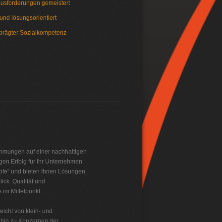
usforderungen gemeistert
 und lösungsorientiert
prägter Sozialkompetenz
ehmungen auf einer nachhaltigen
gen Erfolg für Ihr Unternehmen.
öpfe“ und bieten Ihnen Lösungen
ick. Qualität und
 im Mittelpunkt.
icht von klein- und
 hin zu Konzernen der