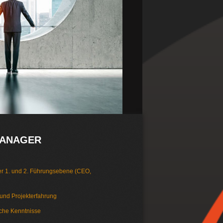
MANAGER
er 1. und 2. Führungsebene (CEO,
 und Projekterfahrung
sche Kenntnisse