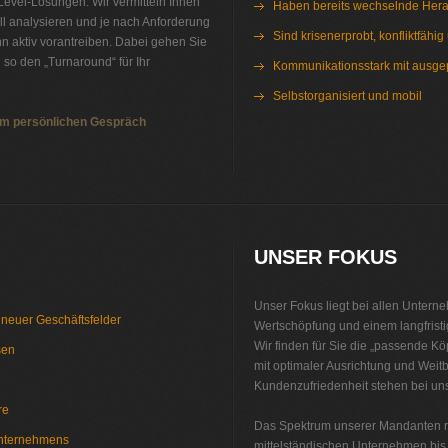
-Level-Lösungen. Wir vermitteln Ihnen
Haben bereits wechselnde Hera
ll analysieren und je nach Anforderung
Sind krisenerprobt, konfliktfähig
n aktiv vorantreiben. Dabei gehen Sie
n so den „Turnaround“ für Ihr
Kommunikationsstark mit ausge
Selbstorganisiert und mobil
Interim Management Healthcare
nem persönlichen Gespräch
UNSER FOKUS
Unser Fokus liegt bei allen Untern
 neuer Geschäftsfelder
Wertschöpfung und einem langfristi
Wir finden für Sie die „passende K
sen
mit optimaler Ausrichtung und Weitbl
Kundenzufriedenheit stehen bei uns
re
Das Spektrum unserer Mandanten re
Unternehmens
mittelständischen Unternehmen bis