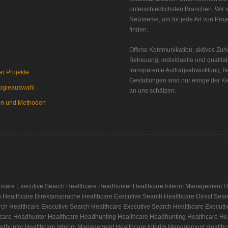
unterschiedlichsten Branchen. Wir
Netzwerke, um für jede Art von Pro
finden.
Offene Kommunikation, aktives Zuhö
Betreuung, individuelle und qualita
transparente Auftragsabwicklung, f
r Projekte
Gestaltungen sind nur einige der 
logieauswahl
an uns schätzen.
en und Methoden
Interim Management Healthcare
hcare
Executive Search Healthcare
Headhunter Healthcare
Interim Management H
h Healthcare
Direktansprache Healthcare
Executive Search Healthcare
Direct Sear
rch Healthcare
Executive Search Healthcare
Executive Search Healthcare
Executi
care
Headhunter Healthcare
Headhunting Healthcare
Headhunting Healthcare
He
dhunter Healthcare
Interim Management Healthcare
Interim Management Healthc